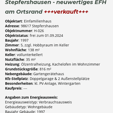
Stepfershausen - neuwertiges EFH
am Ortsrand
+++verkauft+++
Objektart
: Einfamilienhaus
Adresse
: 98617 Stepfershausen
Objektnummer
: H-026
Objektstatus
: frei zum 01.09.2024
Baujahr
: 1997
Zimmer
: 5, zzgl. Hobbyraum im Keller
Wohnfläche
: 138 m²
Keller
: vollunterkellert
Nutzfläche
: 35 m²
Heizung
: Ölzentralheizung, Kachelofen im Wohnzimmer
Grundstücksgröße
: 816 m²
Nebengebäude:
Gartengerätehaus
Kfz-Stellplatz
: Doppelgarage & 2 Außenstellplätze
Besonderheiten
: kl. PV-Anlage, Wintergarten
Kaufpreis
: ---
Angaben zum Energieausweis:
Energieausweistyp: Verbrauchsausweis
Gebäudetyp: Wohngebäude
Baujahr Gebäude: 1997