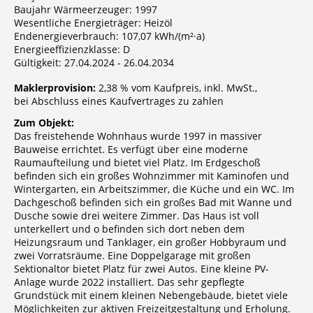
Baujahr Wärmeerzeuger: 1997
Wesentliche Energieträger: Heizöl
Endenergieverbrauch: 107,07 kWh/(m²·a)
Energieeffizienzklasse: D
Gültigkeit: 27.04.2024 - 26.04.2034
Maklerprovision:
2,38 % vom Kaufpreis, inkl. MwSt.,
bei Abschluss eines Kaufvertrages zu zahlen
Zum Objekt:
Das freistehende Wohnhaus wurde 1997 in massiver
Bauweise errichtet. Es verfügt über eine moderne
Raumaufteilung und bietet viel Platz. Im Erdgeschoß
befinden sich ein großes Wohnzimmer mit Kaminofen und
Wintergarten, ein Arbeitszimmer, die Küche und ein WC. Im
Dachgeschoß befinden sich ein großes Bad mit Wanne und
Dusche sowie drei weitere Zimmer. Das Haus ist voll
unterkellert und o befinden sich dort neben dem
Heizungsraum und Tanklager, ein großer Hobbyraum und
zwei Vorratsräume. Eine Doppelgarage mit großen
Sektionaltor bietet Platz für zwei Autos. Eine kleine PV-
Anlage wurde 2022 installiert. Das sehr gepflegte
Grundstück mit einem kleinen Nebengebäude, bietet viele
Möglichkeiten zur aktiven Freizeitgestaltung und Erholung.